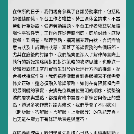
在律所的日子，我們親身參與了各類勞動案件，包括確
認僱傭關係、平台工作者權益、勞工退休金請求、不當
勞動行為訴訟、強迫勞動議題、平台工作者權益以及職
場性平案件等；工作內容從旁聽開庭、庭前討論、庭後
復盤，到閱卷、整理爭點、撰寫補充理由狀、言詞辯論
意旨狀及上訴理由狀等，涵蓋了訴訟實務的各個環節。
尤其在庭後的討論中，我們能夠更深入了解律師實際上
執行的訴訟策略與對於對造策略的攻防思維，也能進一
步驗證或修正庭前實習生對於訴訟進行方向的推測。配
合書狀撰寫作業，我們還逐漸體會到書狀撰寫不僅需要
條文正確，還必須融入訴訟策略。如何在有限篇幅內呈
現最關鍵的事實、安排先位與備位聲明的順序、調整論
述的層次與重點，都是實務中需要不斷練習與修正的重
點，透過多次作業討論與修改，我們學會了不同狀別
（起訴狀、答辯狀、言辯狀、上訴狀等）的功能差異，
也更能在壓力下有條理地表達與應答。
在閱卷訓練中，我們學會先抓核心爭點、再檢視細節，