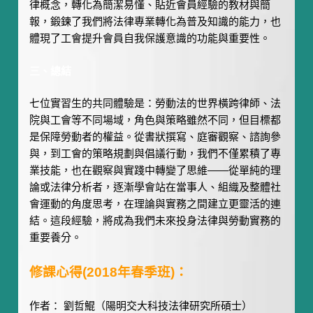
律概念，轉化為簡潔易懂、貼近會員經驗的教材與簡
報，鍛鍊了我們將法律專業轉化為普及知識的能力，也
體現了工會提升會員自我保護意識的功能與重要性。
三、總結
七位實習生的共同體驗是：勞動法的世界橫跨律師、法
院與工會等不同場域，角色與策略雖然不同，但目標都
是保障勞動者的權益。從書狀撰寫、庭審觀察、諮詢參
與，到工會的策略規劃與倡議行動，我們不僅累積了專
業技能，也在觀察與實踐中轉變了思維——從單純的理
論或法律分析者，逐漸學會站在當事人、組織及整體社
會運動的角度思考，在理論與實務之間建立更靈活的連
結。這段經驗，將成為我們未來投身法律與勞動實務的
重要養分。
修課心得(2018年春季班)：
作者：
劉哲鯤
（陽明交大科技法律研究所碩士）