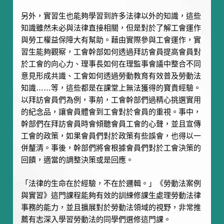
另外，實習生也能夠學習到許多法律以外的知識，這些
知識雖然未必與法律直接相關，但是對於了解工會運作
與勞工權益保障大有幫助。藉由實際參與工會運作，實
習生能夠觀察，工會幹部如何透過拜訪會員提高會員對
於工會的向心力、理事長如何在理監事會議中整合不同
意見形成共識、工會如何透過勞動教育有效普及勞動法
知識……等，這些都是在課堂上無法獲得的寶貴經驗。
以拜訪會員們為例，事前，工會幹部們過精心挑選實用
的紀念品，讓會員體會到工會對於會員的重視。事中，
幹部們在拜訪會員時會傾聽會員工會的心聲，並且宣傳
工會的政策，如果會員們對於政策有些誤會，也得以一
併釐清。事後，幹部們將會根據會員們對於工會決策的
回饋，適當的調整決策或是回應。
「法律的生命在於經驗，不在於邏輯。」《勞動法案例
與實習》這門課程能夠有效的訓練修課生處理勞動法律
事務的能力，並且擴展對於勞動法領域的視野，非常推
薦有志深入學習勞動法的同學們選修這門課。