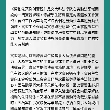
《勞動法案例與實習》是交大科法學院在勞動法領域開
設的一門實習課程，修課學生將到指定的團體或工會實
習，實習工作內容將完整包含個體勞動法與集體勞動法
領域，實習生不但可以實踐與檢驗是否完全掌握課堂中
學習的勞動法知識，更能從中培養課堂中難以獲得的能
力，對於深入學習勞動法與培養從事法律實務工作的技
能大有幫助。
實習過程可以訓練實習生替當事人解決法律問題的能
力，因為實習單位的工會幹部或工作人員很可能不具有
法律背景，實習生提供法律服務的環境，即與課堂上報
告有很大的差異。例如：在本次實習過程中，實習生負
責向工會幹部與工會會員們解說最新勞動基準法修正內
容。因為聽眾們大多不具備法律背景，因此實習生必須
練習從聽眾的角度思考，用深入淺出的語言向聽眾解說
複雜的法律關係。又如在參加不當勞動行為裁決案討論
時，因為案件事實涉及專業知識，必須在當事人解說相
關專業知識後，實習生才能夠清楚的了解案件事實。