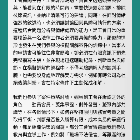
工會顧問主持、工會幹部輔助，實習生透過觀察與參
與，能看到在有限的時間內，需要快速鎖定問題、排除
枝節資訊，並給出清晰可行的建議；同時，在面對情緒
強烈的敘述時，也必須讓討論回到具體可執行的方案，
這種結合問題分析與情緒處理的能力，是工會日常的重
要環節與一名法律工作者必須要具備的能力。類似的情
形也發生在我們參與的模擬調解案件的訓練中，當事人
的申請書可能往往非常簡略，卻必須在有限資訊下預先
完整撰寫主張，並在現場迅速輔助紀錄、判斷重點與細
節。在模擬調解的過程中，不僅考驗調解人的談判手
腕，也需要設身處地理解雙方需求，例如有時公司為杜
絕後續糾紛，會在特定條件下主動促成和解。
我們也參與了案件策略討論，觀察到工會在訴訟之外的
角色——動員會員、蒐集事證、對外發聲、凝聚內部共
識等，在各個情形下，如何在堅持原則與務實考量之間
取得平衡，判斷是否投入勝算有限、成本高昂的爭議行
動，都是組織決策的關鍵。部分工會實習還讓我們參與
教育與宣導工作，例如將「職場不法侵害」等艱澀的法