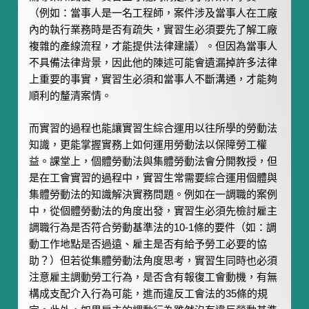
（例如：當事人是一名工程師，案件涉及當事人在工廠
內的執行業務時是否有疏失，實習生必須要先了解工廠
複雜的產線流程，才能提供法律建議）。但因為當事人
不具備法律背景，因此他的陳述可能會遺漏掉許多法律
上重要的事實，實習生必須和當事人不斷溝通，才能夠
順利的釐清案情。
而實習的過程也能讓實習生綜合運用以往所學的勞動法
知識，更能掌握實務上如何運用勞動法以保障勞工權
益。課堂上，個體勞動法與集體勞動法會分開教授，但
是在工會實習的過程中，實習生常需要綜合運用個體與
集體勞動法的知識解決實務問題。例如在一調職的案例
中，從個體勞動法的角度出發，實習生必須先檢討雇主
調職行為是否符合勞動基準法的10-1條的要件（如：調
動工作地點是否過遠、雇主是否有給予勞工必要的協
助？）但若從集體勞動法角度思考，實習生同時也必須
注意雇主調動勞工行為，是否含有報復工會動機，有無
構成支配介入行為可能，進而違反工會法的35條的規