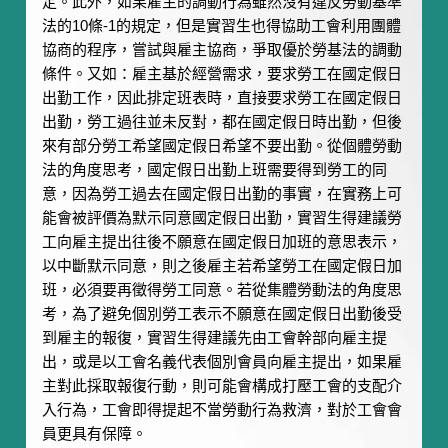
定。此外，如果雇主的調動行為雖然沒有違反勞動基準
法的10條-1的規定，但是實習生也得協助工會利用團體
協商的程序，嘗試與雇主協商，爭取優於勞基法的調動
條件。又如：雇主基於經營需求，要求勞工在國定假日
出勤工作，因此排定班表時，直接要求勞工在國定假日
出勤，勞工過往並未反對，都在國定假日時出勤，但後
來有部分勞工希望國定假日希望不要出勤。從個體勞動
法的角度思考，國定假日出勤上班需要得到勞工的同
意，因為勞工過去在國定假日出勤的事實，在實務上可
能會被評價為默示同意國定假日出勤，實習生得建議勞
工向雇主提出往後不願意在國定假日加班的意思表示，
以中斷默示同意，則之後雇主若希望勞工在國定假日加
班，必須要再徵得勞工同意。若從集體勞動法的角度思
考，為了避免個別勞工表示不願意在國定假日出勤後受
到雇主的報復，實習生得建議先由工會幹部向雇主提
出，或是以工會名義代表個別會員向雇主提出，如果雇
主對此採取報復行動，則可能會構成打壓工會的支配介
入行為，工會即得提起不當勞動行為救濟，對於工會會
員更具有保障。