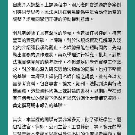
自應介入調整。上課過程中，羽凡老師會透過許多案例
引導同學思考，民法原則在勞雇關係中是否應作適當的
調整？培養同學們正確的勞動權利意識。
羽凡老師除了具有深厚的學養，也曾擔任過律師，擁有
豐富的實務經驗。上課時，對於法規或實務見解深入淺
出的介紹讓我嘆為觀止，老師總是能在短時間內，先勾
勒出實務的運作現狀，再以學理進行補充、批判。對於
法規實務見解的精準操作，不但滿足同學們實務工作需
求，對於有心深入研究勞動法領域的同學，也打下堅實
的基礎。本課程上課使用老師自編之講義，並補充以大
量參考資料，包含專書、論文、期刊、法院判決與行政
機函釋，這些資料均為上課討論的素材，以期同學在沒
有任何考試的學習下仍然可以充分消化大量補充資料，
奠定撰寫期末報告的基礎。
其次，本堂課的同學背景非常多元，除了碩班學生，還
包括法官、律師、公司主管、工會幹部…等。多元的學
生背景讓本堂課可以提供學生不同的角度思考議題。舉