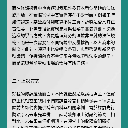
而在修課過程中也會逐漸發現許多原本看似明確的法條
或理論，在實際案例中其實仍存在不少爭議。例如工時
如何認定、某些給付到底算不算工資、調職是否具有正
當性等，都需要搭配實務見解與個案事實去判斷。透過
這樣的學習方式，會更能理解勞動法並非單純的法律規
範，而是一套需要在不同情境中反覆權衡、以人為本的
制度。此外，課程中也會適度帶到非典型勞動與新興勞
動議題，使授課內容不會侷限在傳統勞動法學的範圍，
而是能與當前勞動市場的發展有所連結。
二、上課方式
就我的修課經驗而言，本門課雖然是以講授為主，但實
際上也相當重視同學們的課堂發言和積極參與。每週上
課前老師們會提供補充資料與相關案例，需於課前先行
閱讀；若未事先準備，上課時較難跟上討論的節奏。相
對地，若有事前仔細閱讀，在課堂上的收穫會明顯提