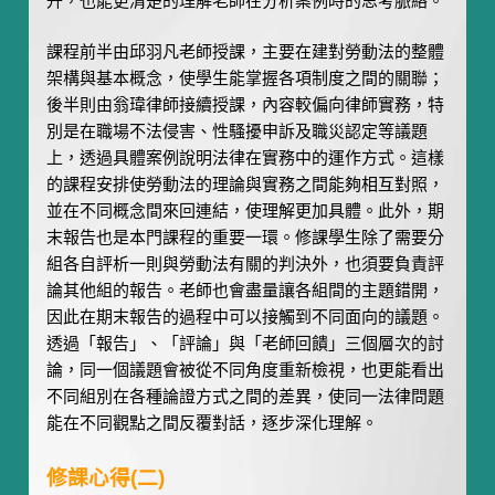
升，也能更清楚的理解老師在分析案例時的思考脈絡。
課程前半由邱羽凡老師授課，主要在建對勞動法的整體
架構與基本概念，使學生能掌握各項制度之間的關聯；
後半則由翁瑋律師接續授課，內容較偏向律師實務，特
別是在職場不法侵害、性騷擾申訴及職災認定等議題
上，透過具體案例說明法律在實務中的運作方式。這樣
的課程安排使勞動法的理論與實務之間能夠相互對照，
並在不同概念間來回連結，使理解更加具體。此外，期
末報告也是本門課程的重要一環。修課學生除了需要分
組各自評析一則與勞動法有關的判決外，也須要負責評
論其他組的報告。老師也會盡量讓各組間的主題錯開，
因此在期末報告的過程中可以接觸到不同面向的議題。
透過「報告」、「評論」與「老師回饋」三個層次的討
論，同一個議題會被從不同角度重新檢視，也更能看出
不同組別在各種論證方式之間的差異，使同一法律問題
能在不同觀點之間反覆對話，逐步深化理解。
修課心得(二)