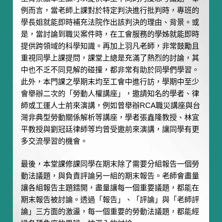
例而言，當老師上課對於特定判決進行批判時，專班的
學長姐就能即時補充法院作出該判決的理由、背景。或
是，當討論到職災案件時，在工會服務的學姊就能即時
提供跨領域的科學知識。再加上羽凡老師，非常鼓勵且
重視同學上課提問，課堂上總是充滿了熱烈的討論，其
中也不乏不同見解的碰撞，都非常有助於同學們學習。
此外，本門課之學期末均至工會中進行訪，學期中至少
會舉辦二次的「勞動人權講座」，邀請知名的學者、律
師或工運人士前來演講，例如曾舉辦RCA職災講座與台
灣非典型勞動關係解析等講座，學者張鑫隆教授、林宜
平教授與劉冠廷律師等均曾受邀前來演講，讓同學有更
多交流學習的機會。
最後，本堂課修課同學在期末除了需要分組報告一個勞
動法議題，與負責評論另一組的期末報告。老師會盡量
讓各組報告主題錯開，盡量讓每一個重要議題，都能在
期末報告被討論。透過「報告」、「評論」與「老師評
論」三方面的激盪，每一個重要的勞動法議題，都能經